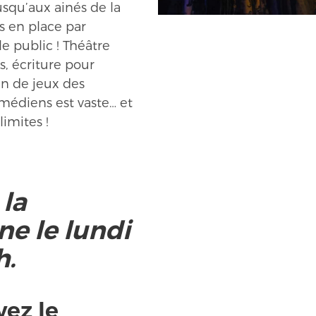
usqu’aux ainés de la
s en place par
e public ! Théâtre
, écriture pour
ain de jeux des
médiens est vaste… et
limites !
la
gne le lundi
h.
vez le