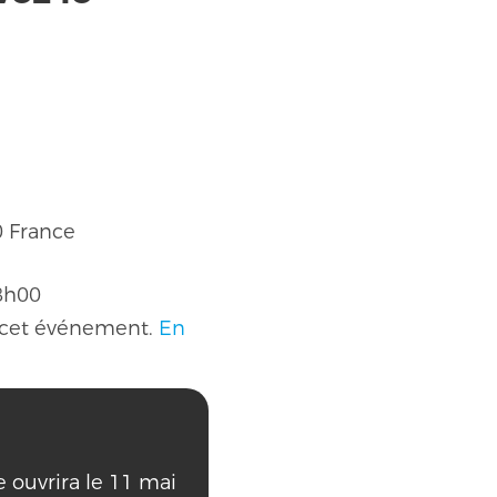
0
France
 8h00
r cet événement.
En
ie ouvrira le 11 mai