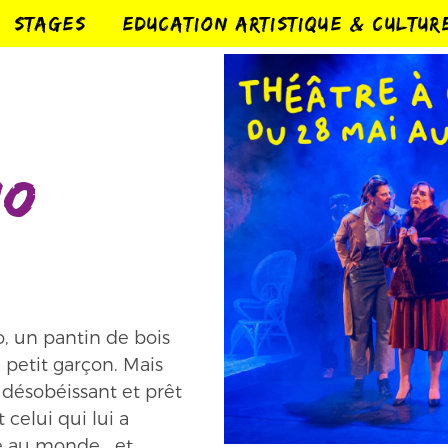
STAGES
EDUCATION ARTISTIQUE & CULTUR
io
o, un pantin de bois
 petit garçon. Mais
e désobéissant et prêt
 celui qui lui a
ace au monde… et