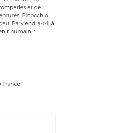
tromperies et de
ventures, Pinocchio
eu. Parviendra-t-il à
enir humain ?
0
France