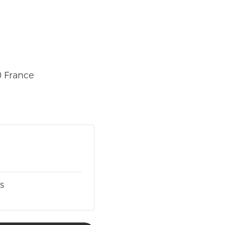
0
France
s