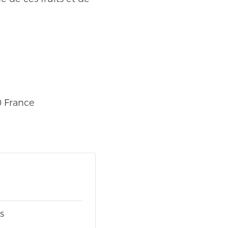
0
France
s