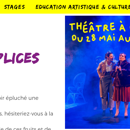
STAGES
EDUCATION ARTISTIQUE & CULTUR
plices
oir épluché une
s, hésiteriez-vous à la
e de ces fruits et de