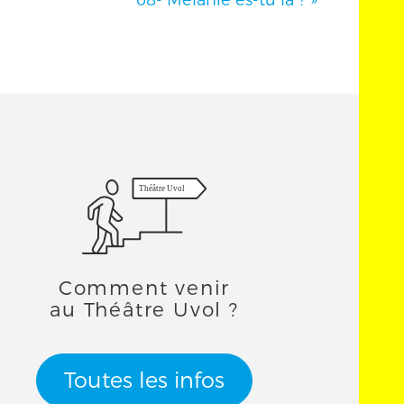
08- Mélanie es-tu là ?
»
Théâtre Uvol
Comment venir
au Théâtre Uvol ?
Toutes les infos